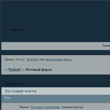
*lkdkdd*
Акти
Привет, Гость!
Войдите
или
зарегистрируйтесь
.
»
*lkdkdd*
»
Тестовый форум
Страница:
1
Тестовый форум
Тема
Важно:
Тестовое сообщение
Администратор