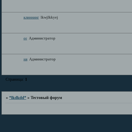
клиннинг
lkwjlkkyej
ее
Администратор
ня
Администратор
Страница:
1
»
*lkdkdd*
»
Тестовый форум